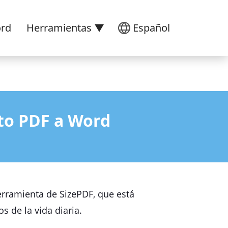
ord
Herramientas ▼
Español
to PDF a Word
herramienta de SizePDF, que está
s de la vida diaria.