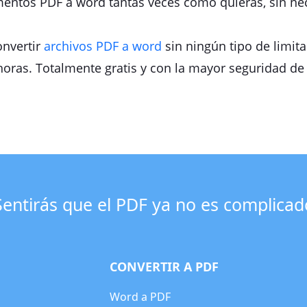
ntos PDF a word tantas veces como quieras, sin nec
onvertir
archivos PDF a word
sin ningún tipo de limit
 horas. Totalmente gratis y con la mayor seguridad de 
Sentirás que el PDF ya no es complicad
CONVERTIR A PDF
Word a PDF