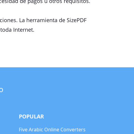
esidad de pagos u otros requisitos.
aciones. La herramienta de SizePDF
toda Internet.
o
POPULAR
Five Arabic Online Converters