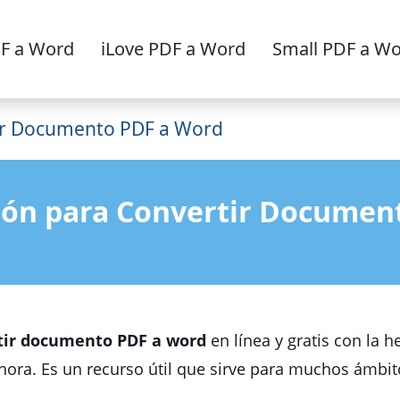
F a Word
iLove PDF a Word
Small PDF a W
ir Documento PDF a Word
ión para Convertir Documen
tir documento PDF a word
en línea y gratis con la 
hora. Es un recurso útil que sirve para muchos ámbito