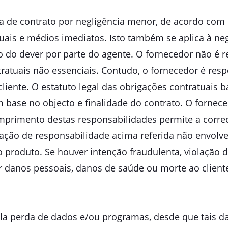
ra de contrato por negligência menor, de acordo com 
atuais e médios imediatos. Isto também se aplica à n
o do dever por parte do agente. O fornecedor não é r
atuais não essenciais. Contudo, o fornecedor é respo
liente. O estatuto legal das obrigações contratuais b
 base no objecto e finalidade do contrato. O fornec
primento destas responsabilidades permite a correcta
itação de responsabilidade acima referida não envolve
 produto. Se houver intenção fraudulenta, violação d
r danos pessoais, danos de saúde ou morte ao cliente
ela perda de dados e/ou programas, desde que tais d