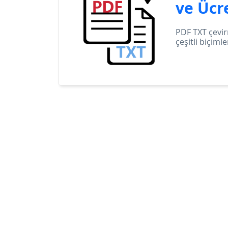
ve Ücr
PDF TXT çevir
çeşitli biçiml