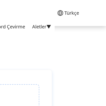
Türkçe
ord Çevirme
Aletler▼