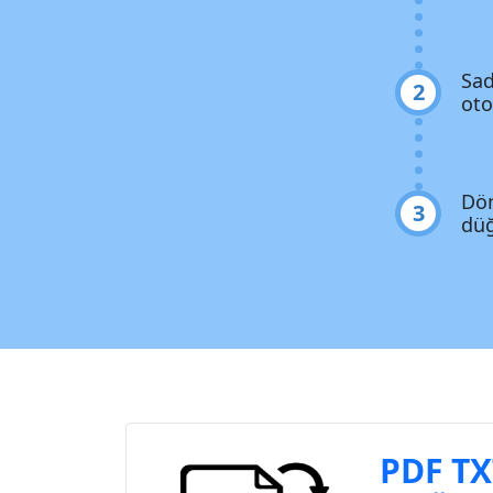
Sad
2
oto
Dön
3
düğ
PDF TX