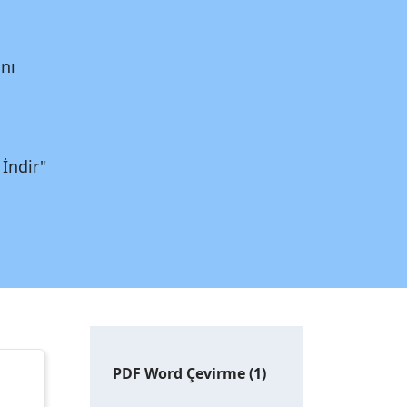
nı
İndir"
PDF Word Çevirme
(1)