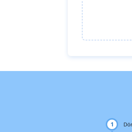
1
Dön