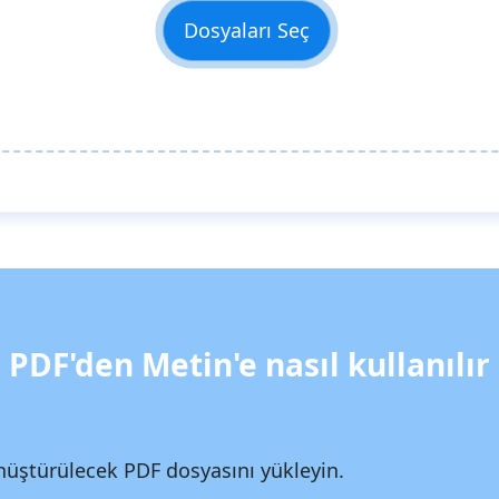
Dosyaları Seç
PDF'den Metin'e nasıl kullanılır
üştürülecek PDF dosyasını yükleyin.