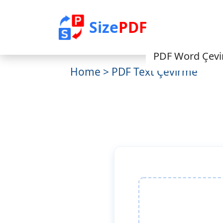
Size
PDF
PDF Word Çev
Home
> PDF Text Çevirme