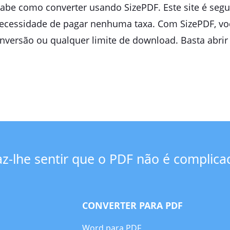
 sabe como converter usando SizePDF. Este site é seg
 necessidade de pagar nenhuma taxa. Com SizePDF, v
nversão ou qualquer limite de download. Basta abrir
az-lhe sentir que o PDF não é complica
CONVERTER PARA PDF
Word para PDF