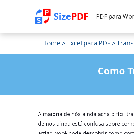
Size
PDF
PDF para Wo
Home
>
Excel para PDF
> Trans
Como T
A maioria de nós ainda acha difícil t
de nós ainda está confusa sobre co
artigo, você pode descobrir como conv