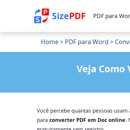
Size
PDF
PDF para Wo
Home
>
PDF para Word
> Conv
Veja Como 
Você percebe quantas pessoas usam a
para
converter PDF em Doc online
.
gratuitamente sem registro.