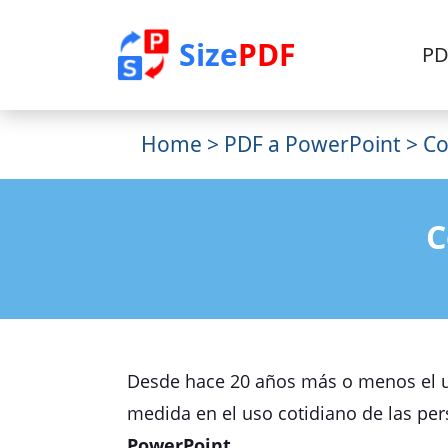
Size
PDF
PD
Home
>
PDF a PowerPoint
> Co
C
Desde hace 20 años más o menos el u
medida en el uso cotidiano de las per
PowerPoint
.