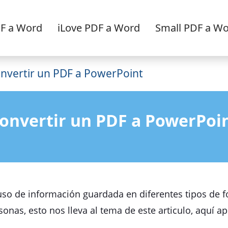
F a Word
iLove PDF a Word
Small PDF a W
nvertir un PDF a PowerPoint
onvertir un PDF a PowerPoi
so de información guardada en diferentes tipos de 
sonas, esto nos lleva al tema de este articulo, aquí 