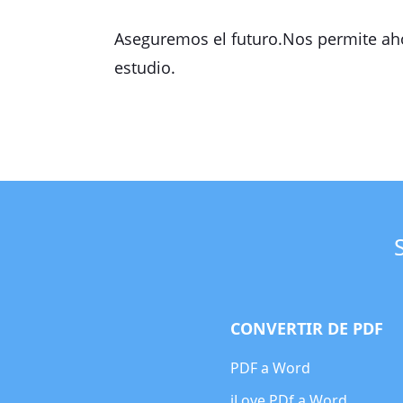
Aseguremos el futuro.Nos permite aho
estudio.
CONVERTIR DE PDF
PDF a Word
iLove PDf a Word