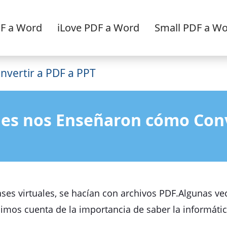
F a Word
iLove PDF a Word
Small PDF a W
nvertir a PDF a PPT
ales nos Enseñaron cómo Conv
ses virtuales, se hacían con archivos PDF.Algunas ve
mos cuenta de la importancia de saber la informática,