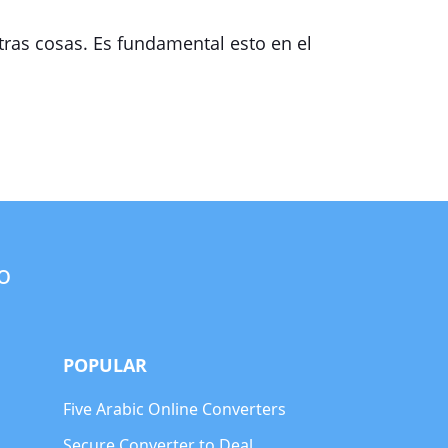
ras cosas. Es fundamental esto en el
o
POPULAR
Five Arabic Online Converters
Secure Converter to Deal