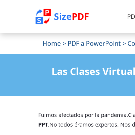
Size
PDF
PD
Home
>
PDF a PowerPoint
> Co
Las Clases Virtu
Fuimos afectados por la pandemia.Cla
PPT
.No todos éramos expertos. Nos di