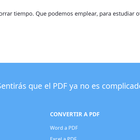
rrar tiempo. Que podemos emplear, para estudiar ot
Sentirás que el PDF ya no es complicad
CONVERTIR A PDF
Word a PDF
Excel a PDF