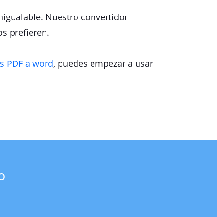
nigualable. Nuestro convertidor
os prefieren.
os PDF a word
, puedes empezar a usar
o