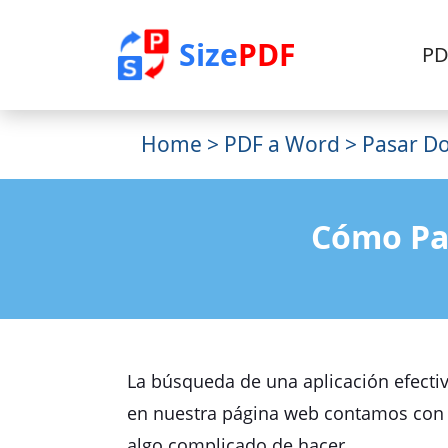
Size
PDF
PD
Home
>
PDF a Word
> Pasar D
Cómo Pa
La búsqueda de una aplicación efecti
en nuestra página web contamos con l
algo complicado de hacer.