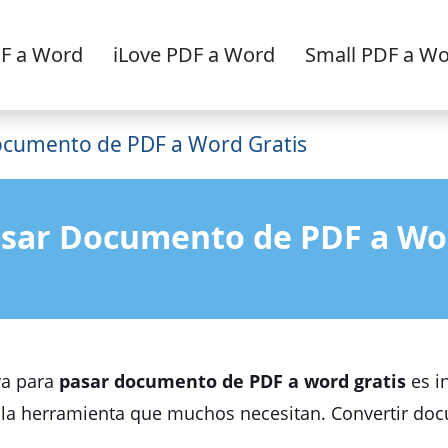
F a Word
iLove PDF a Word
Small PDF a W
ocumento de PDF a Word Gratis
sar Documento de PDF a Wor
va para
pasar documento de PDF a word gratis
es i
a herramienta que muchos necesitan. Convertir docu