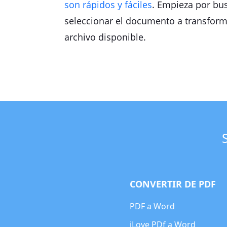
son rápidos y fáciles
. Empieza por bus
seleccionar el documento a transforma
archivo disponible.
CONVERTIR DE PDF
PDF a Word
iLove PDf a Word