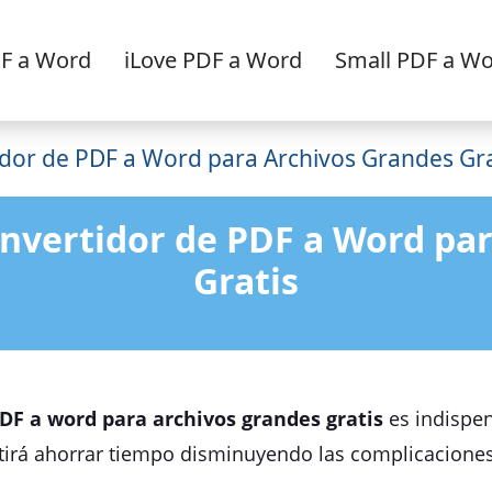
F a Word
iLove PDF a Word
Small PDF a W
dor de PDF a Word para Archivos Grandes Gra
nvertidor de PDF a Word pa
Gratis
DF a word para archivos grandes gratis
es indispen
itirá ahorrar tiempo disminuyendo las complicacione