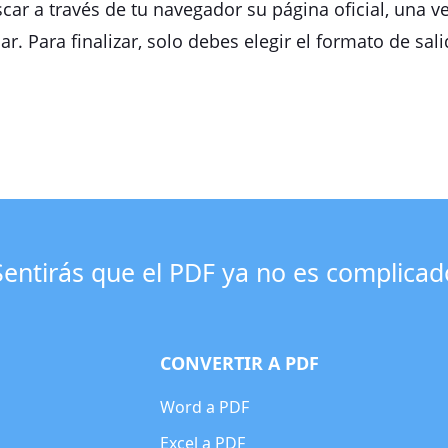
car a través de tu navegador su página oficial, una vez
r. Para finalizar, solo debes elegir el formato de sa
Sentirás que el PDF ya no es complicad
CONVERTIR A PDF
Word a PDF
Excel a PDF