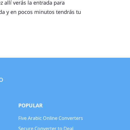
 allí verás la entrada para
lida y en pocos minutos tendrás tu
o
POPULAR
Five Arabic Online Converters
Secure Converter to Deal