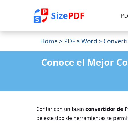
Size
PDF
PD
Home
>
PDF a Word
> Converti
Conoce el Mejor Co
Contar con un buen
convertidor de P
de este tipo de herramientas te perm