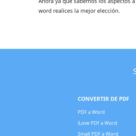
Ahora ya que sabemos los aspectos a 
word realices la mejor elección.
CONVERTIR DE PDF
PDF a Word
iLove PDf a Word
Small PDF a Word