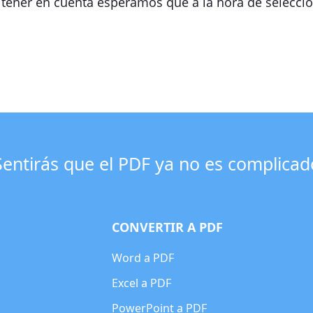
tener en cuenta esperamos que a la hora de seleccio
Sentirás que el PDF ya no es complicad
CONVERTIR A PDF
Word a PDF
Excel a PDF
PowerPoint a PDF