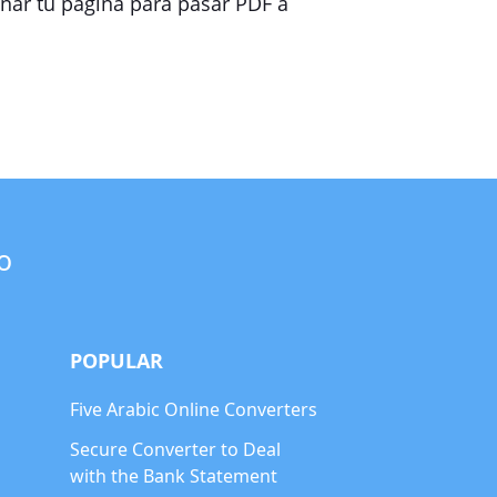
nar tu página para pasar PDF a
o
POPULAR
Five Arabic Online Converters
Secure Converter to Deal
with the Bank Statement