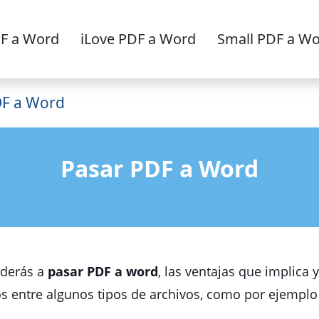
F a Word
iLove PDF a Word
Small PDF a W
DF a Word
Pasar PDF a Word
nderás a
pasar PDF a word
, las ventajas que implica 
s entre algunos tipos de archivos, como por ejemplo