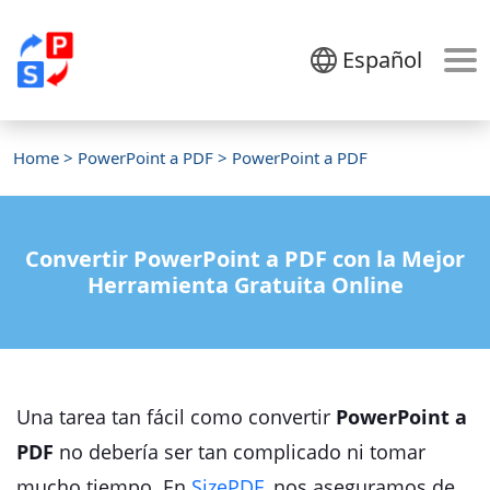
Español
Home
>
PowerPoint a PDF
> PowerPoint a PDF
Convertir PowerPoint a PDF con la Mejor
Herramienta Gratuita Online
Una tarea tan fácil como convertir
PowerPoint a
PDF
no debería ser tan complicado ni tomar
mucho tiempo. En
SizePDF
, nos aseguramos de