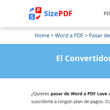
Size
PDF
PD
Home
>
Word a PDF
> Pasar d
El Convertido
¿Quieres
pasar de Word a PDF Love
e
suscribirte a ningún plan de pagos. C