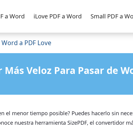
F a Word
iLove PDF a Word
Small PDF a W
e Word a PDF Love
r Más Veloz Para Pasar de W
n el menor tiempo posible? Puedes hacerlo sin nece
onoce nuestra herramienta SizePDF, el convertidor má