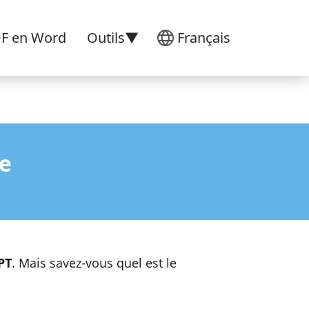
DF en Word
Outils▼
Français
e
PT
. Mais savez-vous quel est le