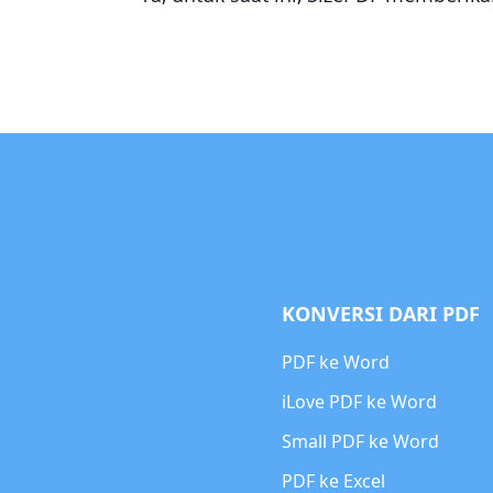
KONVERSI DARI PDF
PDF ke Word
iLove PDF ke Word
Small PDF ke Word
PDF ke Excel