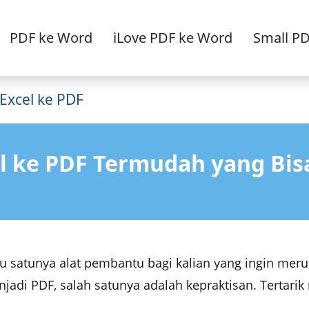
PDF ke Word
iLove PDF ke Word
Small P
 Excel ke PDF
el ke PDF Termudah yang Bis
satunya alat pembantu bagi kalian yang ingin meruba
adi PDF, salah satunya adalah kepraktisan. Tertarik 