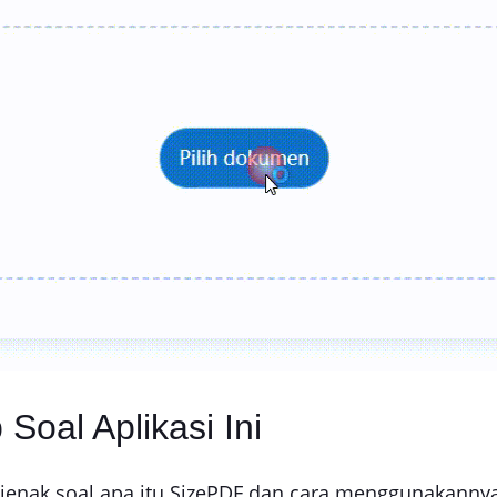
Soal Aplikasi Ini
jenak soal apa itu SizePDF dan cara menggunakanny