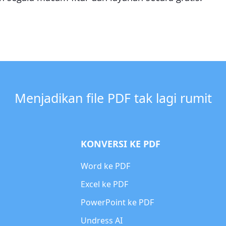
Menjadikan file PDF tak lagi rumit
KONVERSI KE PDF
Word ke PDF
Excel ke PDF
PowerPoint ke PDF
Undress AI