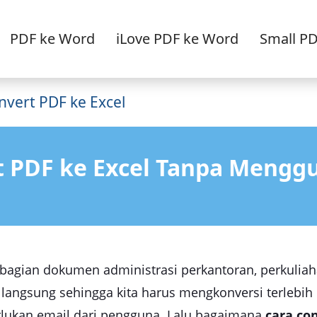
PDF ke Word
iLove PDF ke Word
Small P
nvert PDF ke Excel
t PDF ke Excel Tanpa Mengg
ian dokumen administrasi perkantoran, perkuliahan
 langsung sehingga kita harus mengkonversi terlebih
lukan email dari pengguna. Lalu bagaimana
cara co