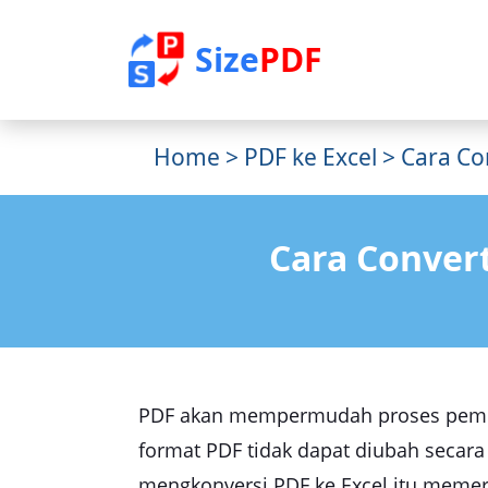
Size
PDF
Home
>
PDF ke Excel
> Cara Co
Cara Conver
PDF akan mempermudah proses pembag
format PDF tidak dapat diubah secara
mengkonversi PDF ke Excel itu memer