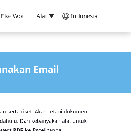
DF ke Word
Alat ▼
Indonesia
unakan Email
 serta riset. Akan tetapi dokumen
 dahulu. Dan kebanyakan alat untuk
nvert PDF ke Excel
tanpa