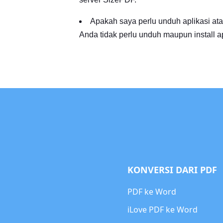
Apakah saya perlu unduh aplikasi at
Anda tidak perlu unduh maupun install a
KONVERSI DARI PDF
PDF ke Word
iLove PDF ke Word