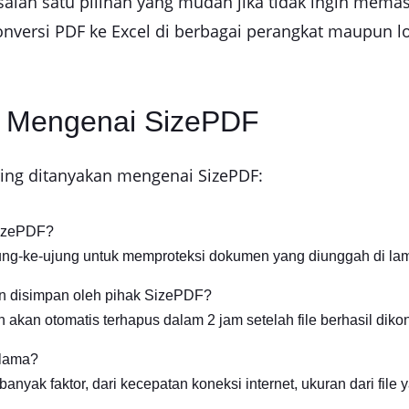
alah satu pilihan yang mudah jika tidak ingin memas
versi PDF ke Excel di berbagai perangkat maupun loka
n Mengenai SizePDF
ring ditanyakan mengenai SizePDF:
izePDF?
g-ke-ujung untuk memproteksi dokumen yang diunggah di lam
 disimpan oleh pihak SizePDF?
akan otomatis terhapus dalam 2 jam setelah file berhasil dikon
 lama?
anyak faktor, dari kecepatan koneksi internet, ukuran dari file 