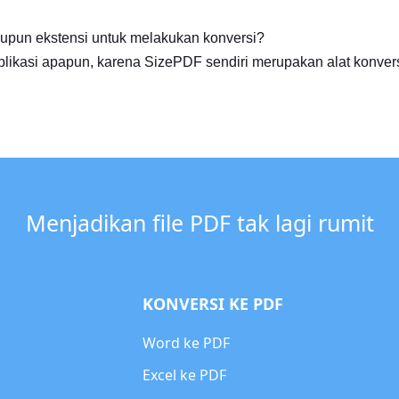
aupun ekstensi untuk melakukan konversi?
plikasi apapun, karena SizePDF sendiri merupakan alat konvers
Menjadikan file PDF tak lagi rumit
KONVERSI KE PDF
Word ke PDF
Excel ke PDF