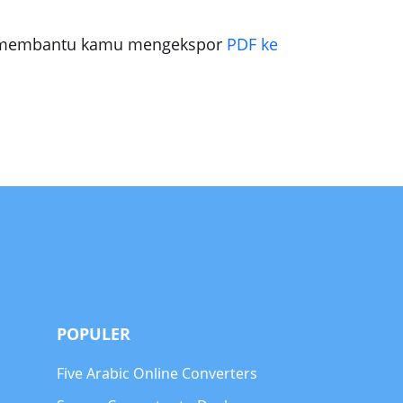
at membantu kamu mengekspor
PDF ke
POPULER
Five Arabic Online Converters