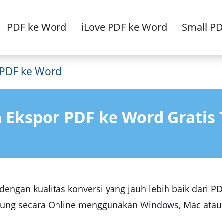
PDF ke Word
iLove PDF ke Word
Small P
 PDF ke Word
 Ekspor PDF ke Word Gratis
engan kualitas konversi yang jauh lebih baik dari P
ung secara Online menggunakan Windows, Mac atau