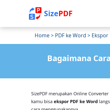
Size
PDF
Home
>
PDF ke Word
> Ekspor
Bagaimana Cara
SizePDF merupakan Online Converter d
kamu bisa
ekspor PDF ke Word
langs
cara menggunakannya.