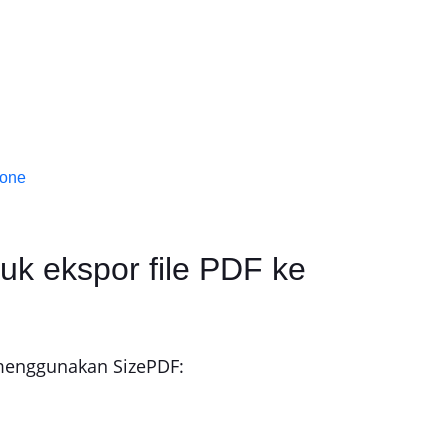
hone
k ekspor file PDF ke
menggunakan SizePDF: