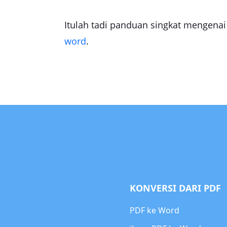
Itulah tadi panduan singkat menge
word
.
KONVERSI DARI PDF
PDF ke Word