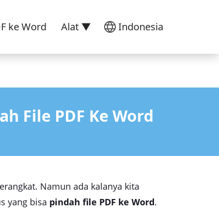
DF ke Word
Alat ▼
Indonesia
ah File PDF Ke Word
erangkat. Namun ada kalanya kita
us yang bisa
pindah file PDF ke Word
.