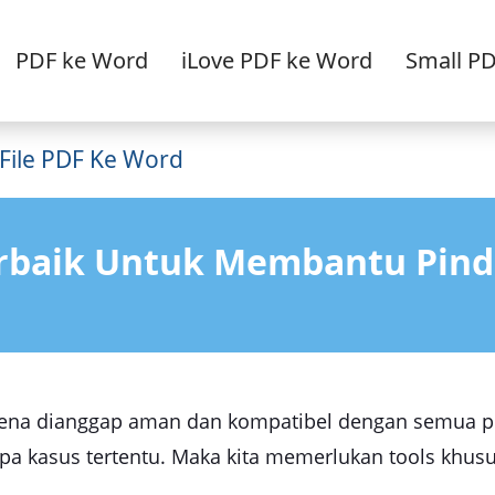
PDF ke Word
iLove PDF ke Word
Small P
File PDF Ke Word
Terbaik Untuk Membantu Pind
rena dianggap aman dan kompatibel dengan semua p
pa kasus tertentu. Maka kita memerlukan tools khus