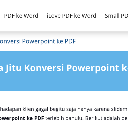
PDF ke Word
iLove PDF ke Word
Small P
onversi Powerpoint ke PDF
a Jitu Konversi Powerpoint 
 hadapan klien gagal begitu saja hanya karena slide
owerpoint ke PDF
terlebih dahulu. Berikut adalah b