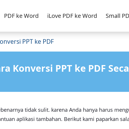
PDF ke Word
iLove PDF ke Word
Small P
onversi PPT ke PDF
ra Konversi PPT ke PDF Seca
ebenarnya tidak sulit. karena Anda hanya harus mengu
antuan aplikasi tambahan. Berikut kami paparkan sala