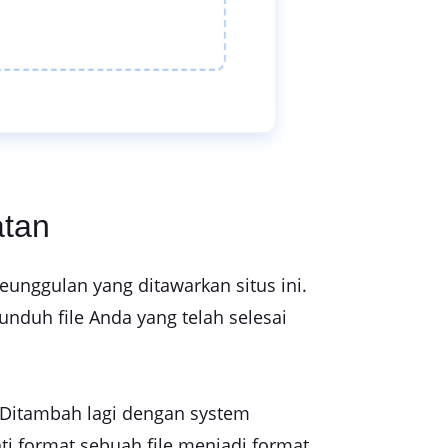
atan
unggulan yang ditawarkan situs ini.
nduh file Anda yang telah selesai
.
. Ditambah lagi dengan system
i format sebuah file menjadi format