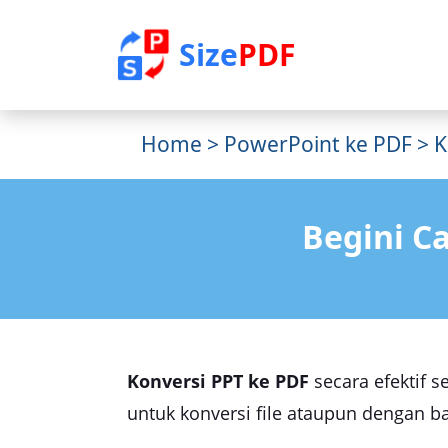
Size
PDF
Home
>
PowerPoint ke PDF
> K
Begini Ca
Konversi PPT ke PDF
secara efektif s
untuk konversi file ataupun dengan b