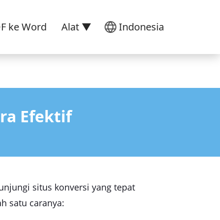
DF ke Word
Alat ▼
Indonesia
ra Efektif
njungi situs konversi yang tepat
h satu caranya: