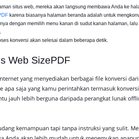
laman situs web, mereka akan langsung membawa Anda ke hal
 PDF
karena biasanya halaman beranda adalah untuk mengkonv
ya dengan memilih menu kanan di sudut kanan halaman, lalu pi
.
ses konversi akan selesai dalam beberapa detik.
tus Web SizePDF
internet yang menyediakan berbagai file konversi dar
ile apa saja yang kamu perintahkan termasuk konvers
entu jauh lebih berguna daripada perangkat lunak of
udang kemampuan tapi tanpa instruksi yang sulit. M
gga Anda akan lebih mudah untuk menemukan apapun y