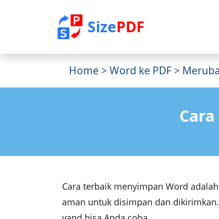
Size
PDF
Home
>
Word ke PDF
> Meruba
Cara
Cara terbaik menyimpan Word adalah 
aman untuk disimpan dan dikirimkan. 
yand bisa Anda coba.