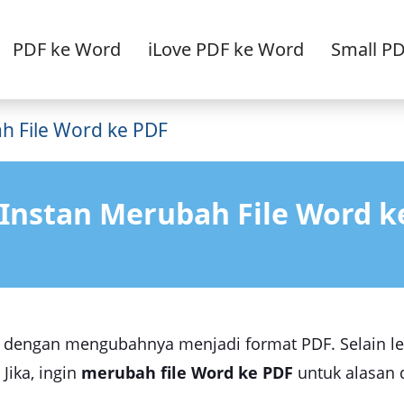
PDF ke Word
iLove PDF ke Word
Small P
h File Word ke PDF
 Instan Merubah File Word k
dengan mengubahnya menjadi format PDF. Selain leb
Jika, ingin
merubah file Word ke PDF
untuk alasan 