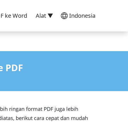
DF ke Word
Alat ▼
Indonesia
e PDF
ih ringan format PDF juga lebih
diatas, berikut cara cepat dan mudah