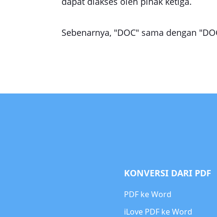
dapat diakses oleh pihak ketiga.
Sebenarnya, "DOC" sama dengan "DO
KONVERSI DARI PDF
PDF ke Word
iLove PDF ke Word