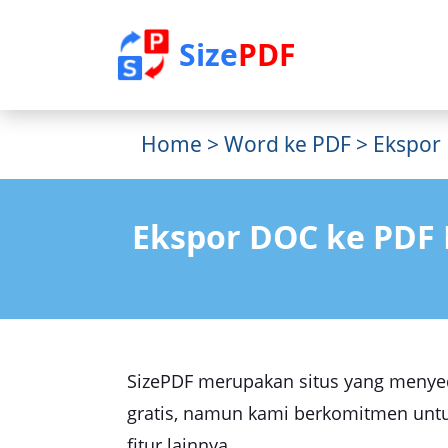
Size
PDF
Home
>
Word ke PDF
> Ekspor
Ekspor DOC ke PDF 
SizePDF merupakan situs yang menye
gratis, namun kami berkomitmen untu
fitur lainnya.