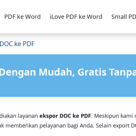
PDF ke Word
iLove PDF ke Word
Small P
 DOC ke PDF
Dengan Mudah, Gratis Tanp
diakan layanan
ekspor DOC ke PDF
. Meskipun kami 
k memberikan pelayanan bagi Anda. Selain export D