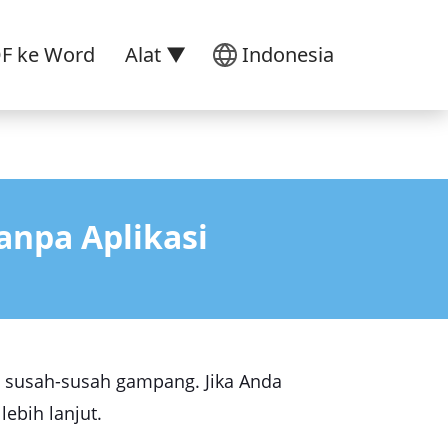
DF ke Word
Alat ▼
Indonesia
anpa Aplikasi
g susah-susah gampang. Jika Anda
lebih lanjut.