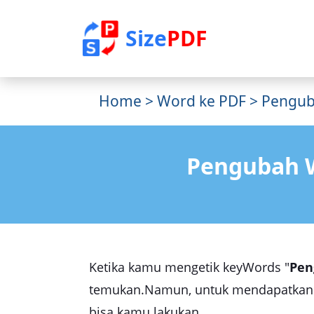
Size
PDF
Home
>
Word ke PDF
> Pengub
Pengubah W
Ketika kamu mengetik keyWords "
Pen
temukan.Namun, untuk mendapatkan ha
bisa kamu lakukan.