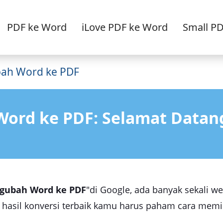
PDF ke Word
iLove PDF ke Word
Small P
ah Word ke PDF
ord ke PDF: Selamat Datang
gubah Word ke PDF
"di Google, ada banyak sekali w
sil konversi terbaik kamu harus paham cara memilih