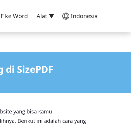
DF ke Word
Alat ▼
Indonesia
 di SizePDF
ebsite yang bisa kamu
nya. Berikut ini adalah cara yang