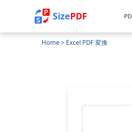
Size
PDF
PD
Home
> Excel PDF 変換