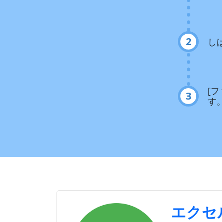
2
し
[
3
す
エクセル