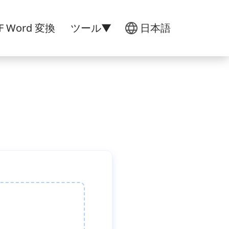
DF Word 変換
ツール▼
日本語