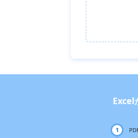
Exc
1
P