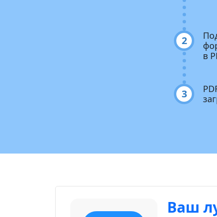
По
2
фо
в P
PDF
3
за
Ваш л