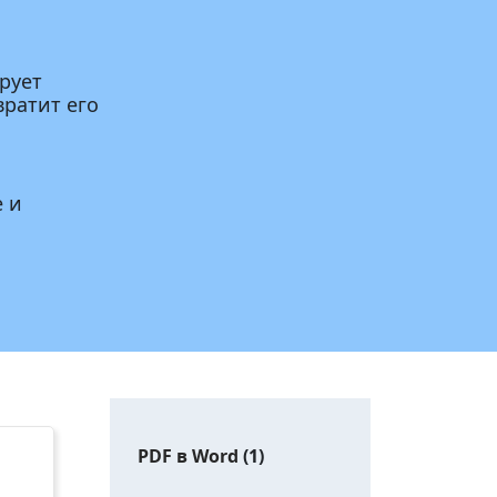
рует
вратит его
е и
PDF в Word
(1)