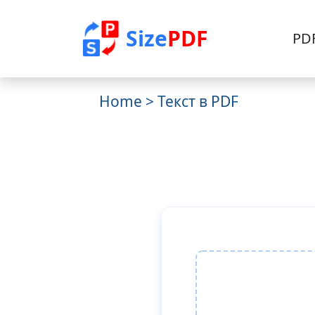
Size
PDF
PD
Home
> Текст в PDF