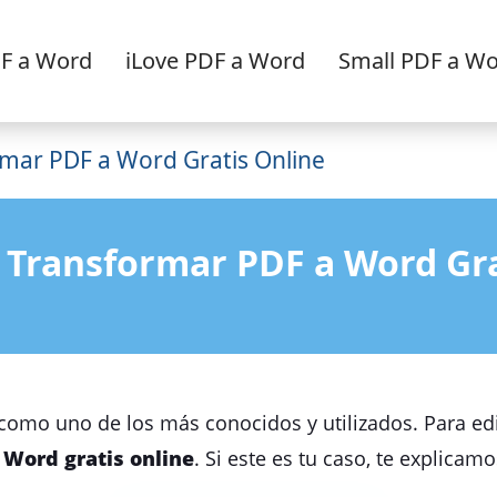
F a Word
iLove PDF a Word
Small PDF a W
mar PDF a Word Gratis Online
 Transformar PDF a Word Gra
omo uno de los más conocidos y utilizados. Para edi
 Word gratis online
. Si este es tu caso, te explicam