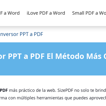
F a Word
iLove PDF a Word
Small PDF a W
nversor PPT a PDF
r PPT a PDF El Método Más 
 PDF
más práctico de la web. SizePDF no solo te brind
rma con múltiples herramientas que puedes aprovecha