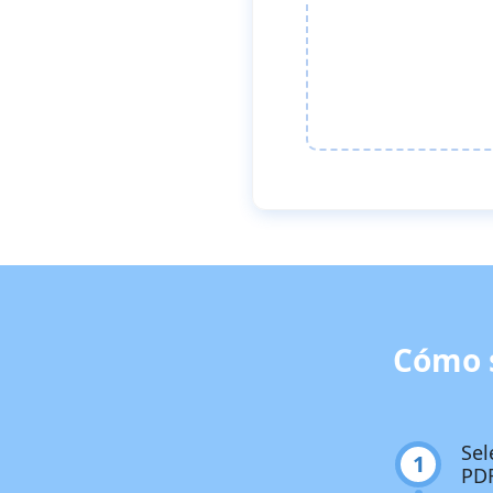
Cómo s
Sel
1
PDF