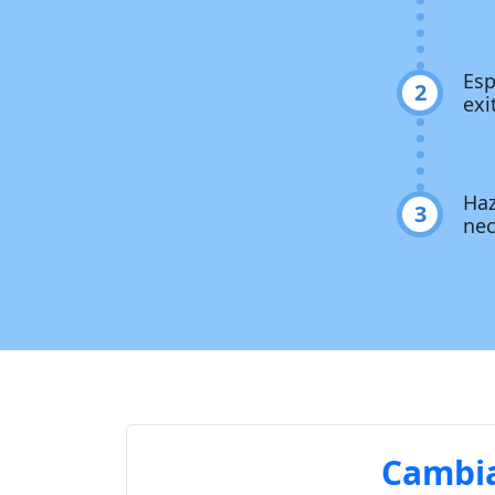
Esp
2
exi
Haz
3
nec
Cambia