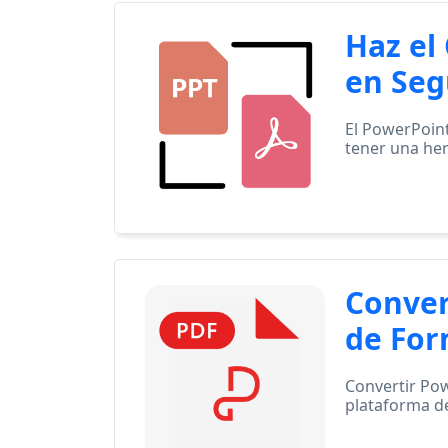
Haz el
en Seg
El PowerPoint
tener una he
Conver
de For
Convertir Pow
plataforma de