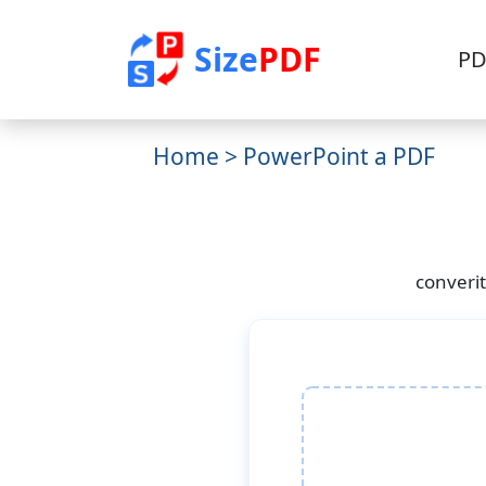
Size
PDF
PD
Home
> PowerPoint a PDF
converi