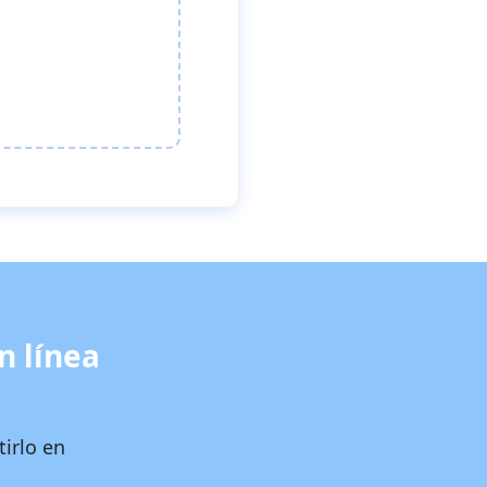
n línea
tirlo en