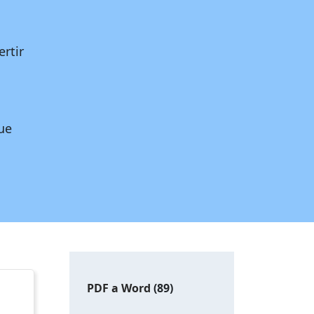
rtir
ue
PDF a Word
(89)