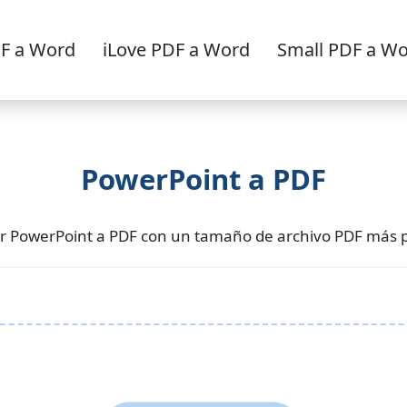
F a Word
iLove PDF a Word
Small PDF a W
PowerPoint a PDF
tr PowerPoint a PDF con un tamaño de archivo PDF más