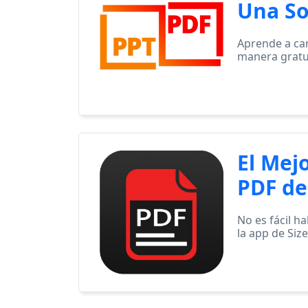
Una So
Aprende a cam
manera gratui
El Mej
PDF de
No es fácil h
la app de Siz