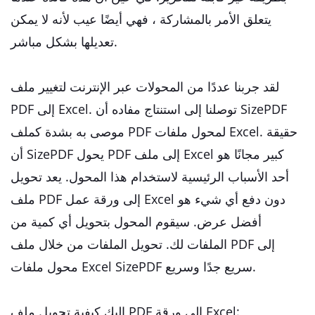
يتعلق الأمر بالمشاركة ، فهي أيضًا عيب لأنه لا يمكن
تعديلها بشكل مباشر.
لقد جربنا عددًا من المحولات عبر الإنترنت لتغيير ملف
PDF إلى Excel. توصلنا إلى استنتاج مفاده أن SizePDF
موصى به بشدة كملف PDF لمحول ملفات Excel. حقيقة
أن SizePDF يحول PDF إلى ملف Excel كبير مجانًا هو
أحد الأسباب الرئيسية لاستخدام هذا المحول. يعد تحويل
ملف PDF إلى ورقة عمل Excel دون دفع أي شيء هو
أفضل عرض. سيقوم المحول بتحويل أي كمية من
الملفات لك. تحويل الملفات من خلال ملف PDF إلى
محول ملفات Excel SizePDF سريع جدًا وسريع.
إليك كيفية تحويل ملف PDF إلى ورقة Excel: