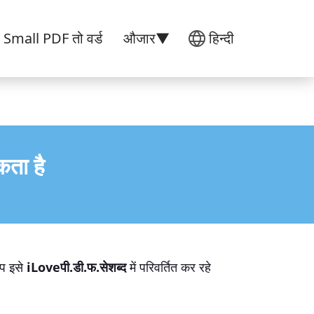
Small PDF तो वर्ड
औजार▼
हिन्दी
कता है
आप इसे
iLoveपी.डी.फ.सेशब्द
में परिवर्तित कर रहे