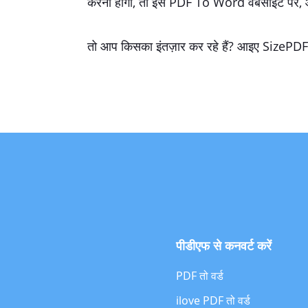
करना होगा, तो इस PDF To Word वेबसाइट पर, आ
तो आप किसका इंतज़ार कर रहे हैं? आइए SizePDF
पीडीएफ से कनवर्ट करें
PDF तो वर्ड
ilove PDF तो वर्ड