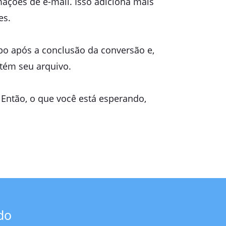
ações de e-mail. Isso adiciona mais
es.
po após a conclusão da conversão e,
tém seu arquivo.
 Então, o que você está esperando,
do