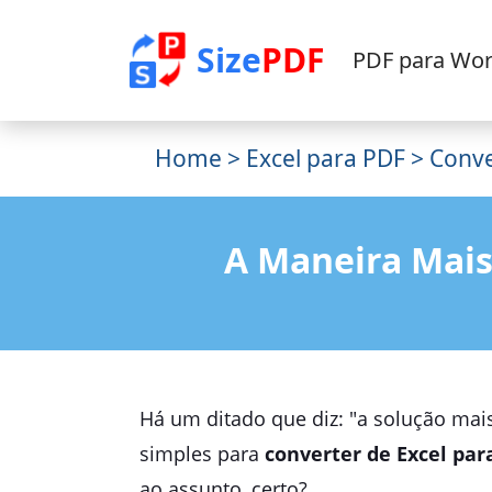
Size
PDF
PDF para Wo
Home
>
Excel para PDF
> Conve
A Maneira Mais
Há um ditado que diz: "a solução mai
simples para
converter de Excel par
ao assunto, certo?