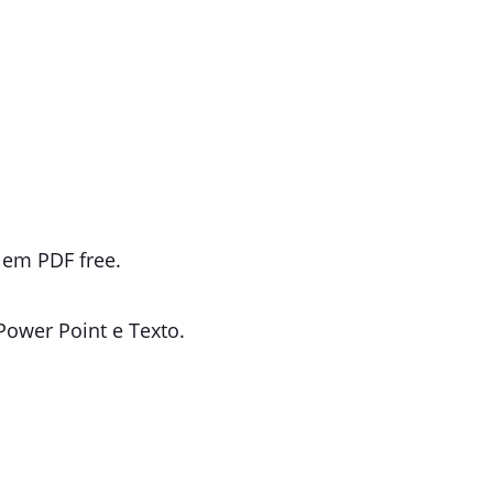
l em PDF free.
Power Point e Texto.
.