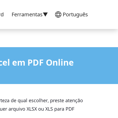
rd
Ferramentas▼
Português
cel em PDF Online
teza de qual escolher, preste atenção
uer arquivo XLSX ou XLS para PDF