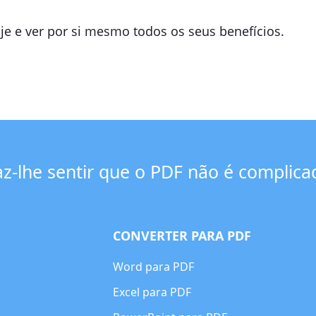
e e ver por si mesmo todos os seus benefícios.
az-lhe sentir que o PDF não é complica
CONVERTER PARA PDF
Word para PDF
Excel para PDF