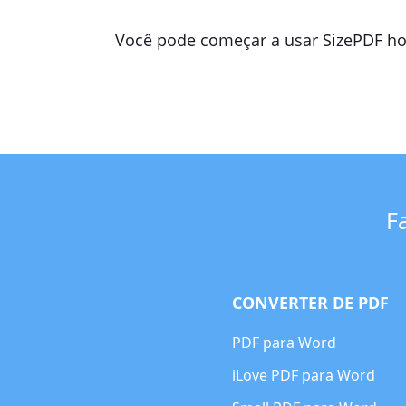
Você pode começar a usar SizePDF hoj
F
CONVERTER DE PDF
PDF para Word
iLove PDF para Word