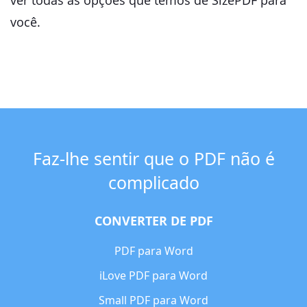
ver todas as opções que temos de SizePDF para
você.
Faz-lhe sentir que o PDF não é
complicado
CONVERTER DE PDF
PDF para Word
iLove PDF para Word
Small PDF para Word