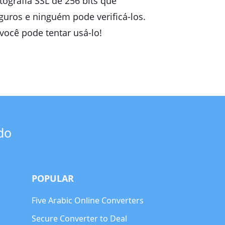
tografia SSL de 256 bits que
uros e ninguém pode verificá-los.
 você pode tentar usá-lo!
do
POPULAR
Five Arabic Online Converters
Secure Converter to Deal