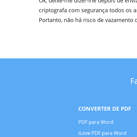
Ok, deixe-me dizer-lhe depois de envi
criptografa com segurança todos os a
Portanto, não há risco de vazamento 
F
CONVERTER DE PDF
PDF para Word
iLove PDF para Word