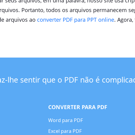
ar seus arquivos, em uma palavra, nosso site usa crip
rquivos. Portanto, todos os arquivos permanecem seg
de arquivos ao
converter PDF para PPT online
. Agora,
az-lhe sentir que o PDF não é complica
CONVERTER PARA PDF
Word para PDF
Excel para PDF