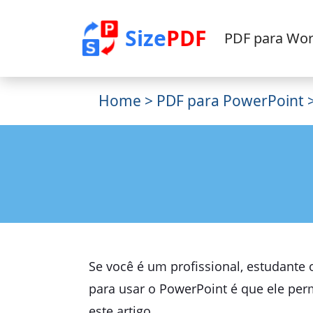
Size
PDF
PDF para Wo
Home
>
PDF para PowerPoint
>
Se você é um profissional, estudante 
para usar o PowerPoint é que ele perm
este artigo.