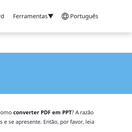
rd
Ferramentas▼
Português
u como
converter PDF em PPT
? A razão
e se apresente. Então, por favor, leia