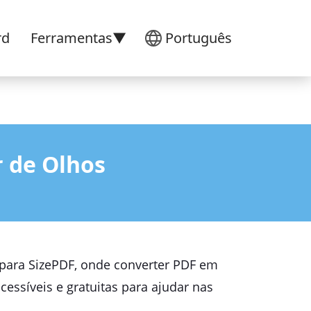
rd
Ferramentas▼
Português
 de Olhos
a para SizePDF, onde converter PDF em
ssíveis e gratuitas para ajudar nas