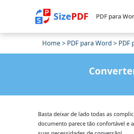
Size
PDF
PDF para Wo
Home
>
PDF para Word
> PDF 
Converte
Basta deixar de lado todas as compl
documento parece tão confortável e a
suas necessidades de conversão!