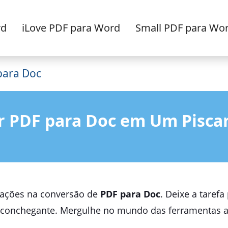
rd
iLove PDF para Word
Small PDF para Wo
para Doc
r PDF para Doc em Um Piscar
icações na conversão de
PDF para Doc
. Deixe a taref
conchegante. Mergulhe no mundo das ferramentas ace