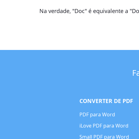
Na verdade, "Doc" é equivalente a "Do
F
CONVERTER DE PDF
PDF para Word
iLove PDF para Word
Small PDF para Word