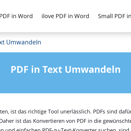
PDF in Word
ilove PDF in Word
Small PDF i
ext Umwandeln
PDF in Text Umwandeln
n, ist das richtige Tool unerlässlich. PDFs sind dafü
Daher ist das Konvertieren von PDF in die gewünschte
en und einfachen PDF-zu-Text-Konverter suchen, sind