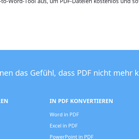
F-to-Word-Tool aus, um PDF-Dateien kostenlos und sof
nen das Gefühl, dass PDF nicht mehr ko
REN
IN PDF KONVERTIEREN
Word in PDF
Excel in PDF
PowerPoint in PDF