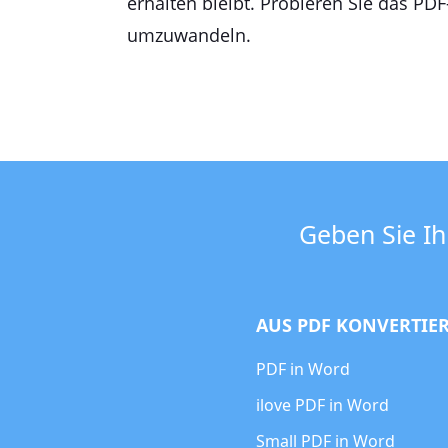
erhalten bleibt. Probieren Sie das PD
umzuwandeln.
Geben Sie Ih
AUS PDF KONVERTIE
PDF in Word
ilove PDF in Word
Small PDF in Word