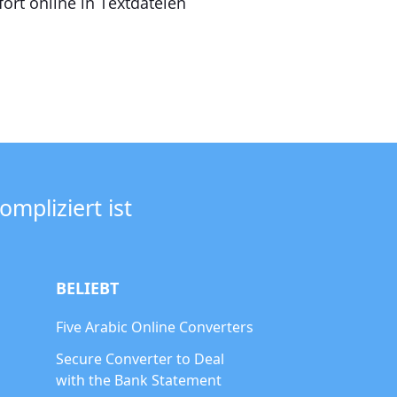
ort online in Textdateien
mpliziert ist
BELIEBT
Five Arabic Online Converters
Secure Converter to Deal
with the Bank Statement