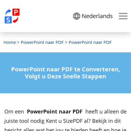
Nederlands
Home
>
PowerPoint naar PDF
> PowerPoint naar PDF
PowerPoint naar PDF te Converteren,
Volgt u Deze Snelle Stappen
Om een
​​ PowerPoint naar PDF
heeft u alleen de
juiste tool nodig Kent u SizePDF al? Bekijk in dit
bericht alles wat het jou te bieden heeft en hoe je